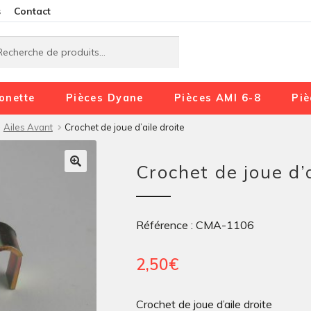
Aller
Aller
s
Contact
à
au
rche
rche
la
contenu
navigation
onette
Pièces Dyane
Pièces AMI 6-8
Piè
Ailes Avant
Crochet de joue d’aile droite
Crochet de joue d’a
Référence : CMA-1106
2,50
€
Crochet de joue d’aile droite