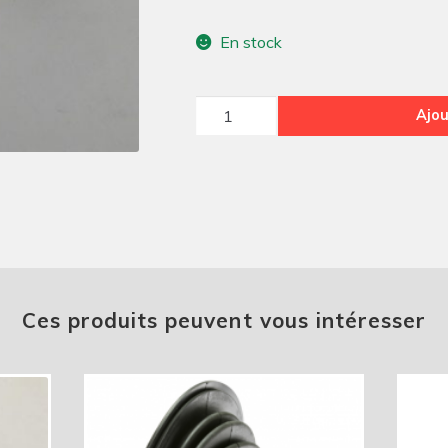
En stock
quantité
Ajou
de
Crochet
de
joue
d'aile
droite
Ces produits peuvent vous intéresser