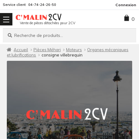
Aller
Aller
Service client
04-74-24-26-50
Connexion
à
au
0
la
contenu
Vente de pièces détachées pour 2CV
navigation
Recherche
Recherche
pour :
Accueil
Pièces Méhari
Moteurs
Organes mécaniques
et lubrifications
consigne villebrequin