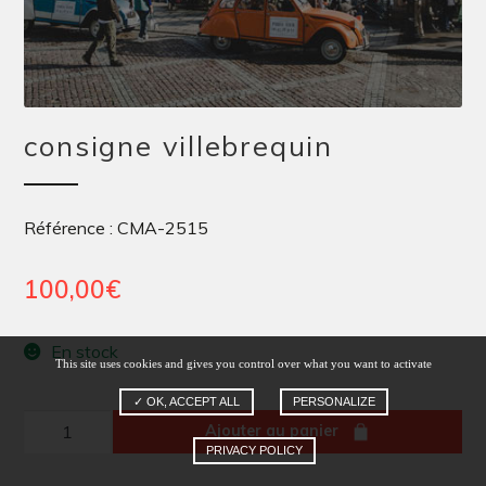
consigne villebrequin
Référence : CMA-2515
100,00
€
En stock
This site uses cookies and gives you control over what you want to activate
✓ OK, ACCEPT ALL
PERSONALIZE
quantité
Ajouter au panier
PRIVACY POLICY
de
consigne