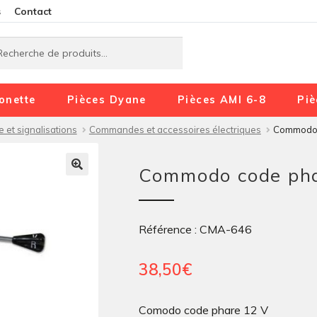
Aller
Aller
s
Contact
à
au
rche
rche
la
contenu
navigation
onette
Pièces Dyane
Pièces AMI 6-8
Piè
e et signalisations
Commandes et accessoires électriques
Commodo c
Commodo code pha
Référence : CMA-646
38,50
€
Comodo code phare 12 V