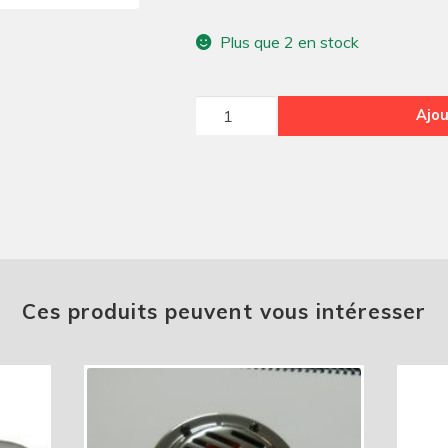
Plus que 2 en stock
quantité
Ajou
de
Commodo
code
phare
12
V
2cv
Ces produits peuvent vous intéresser
noir