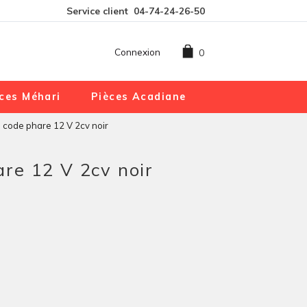
Service client
04-74-24-26-50
Connexion
0
ces Méhari
Pièces Acadiane
ode phare 12 V 2cv noir
re 12 V 2cv noir