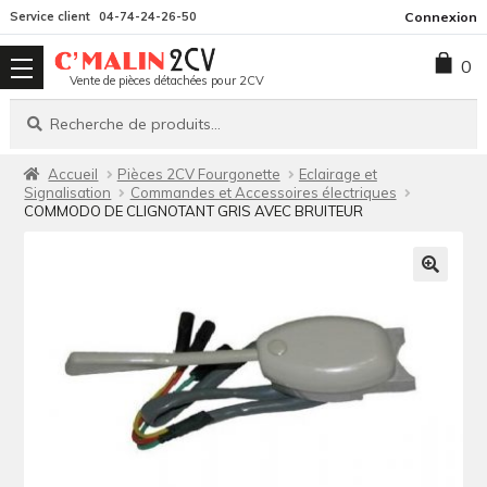
Aller
Aller
Service client
04-74-24-26-50
Connexion
à
au
0
la
contenu
Vente de pièces détachées pour 2CV
navigation
Recherche
Recherche
pour :
Accueil
Pièces 2CV Fourgonette
Eclairage et
Signalisation
Commandes et Accessoires électriques
COMMODO DE CLIGNOTANT GRIS AVEC BRUITEUR