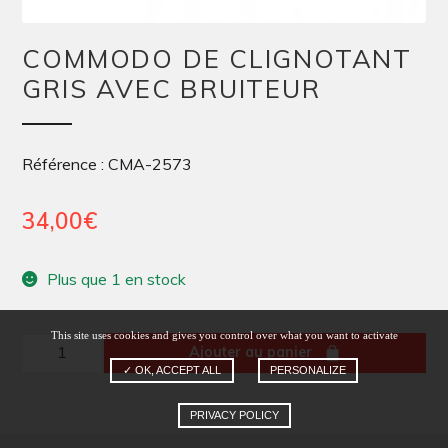
COMMODO DE CLIGNOTANT
GRIS AVEC BRUITEUR
Référence : CMA-2573
34,00
€
Plus que 1 en stock
This site uses cookies and gives you control over what you want to activate
quantité
Ajouter au panier
de
✓ OK, ACCEPT ALL
PERSONALIZE
COMMODO
PRIVACY POLICY
DE