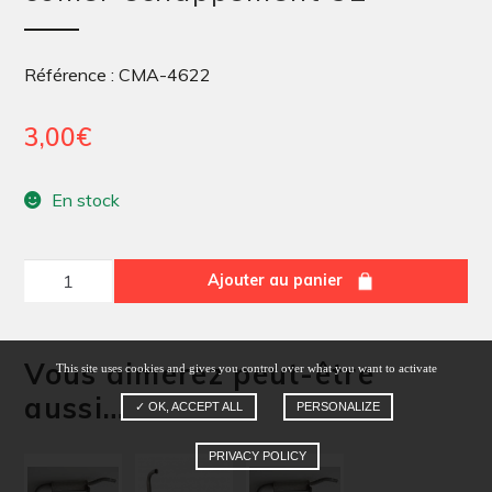
Référence : CMA-4622
3,00
€
En stock
quantité
Ajouter au panier
de
collier
échappement
Vous aimerez peut-être
This site uses cookies and gives you control over what you want to activate
32
aussi…
✓ OK, ACCEPT ALL
PERSONALIZE
PRIVACY POLICY