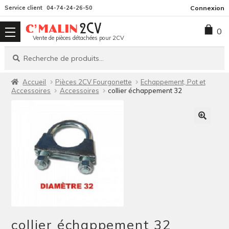
Aller
Aller
Service client
04-74-24-26-50
Connexion
à
au
0
la
contenu
Vente de pièces détachées pour 2CV
navigation
Recherche
Recherche
pour :
Accueil
Pièces 2CV Fourgonette
Echappement, Pot et
Accessoires
Accessoires
collier échappement 32
collier échappement 32