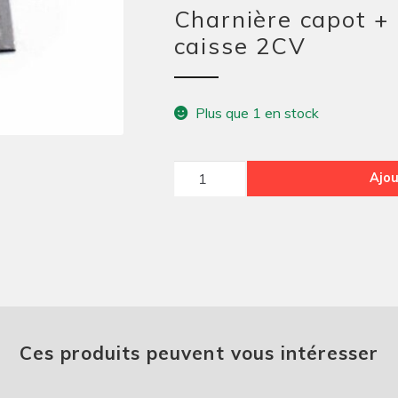
Charnière capot +
caisse 2CV
Plus que 1 en stock
quantité
Ajou
de
Charnière
capot
+
panneau
côte
caisse
Ces produits peuvent vous intéresser
2CV