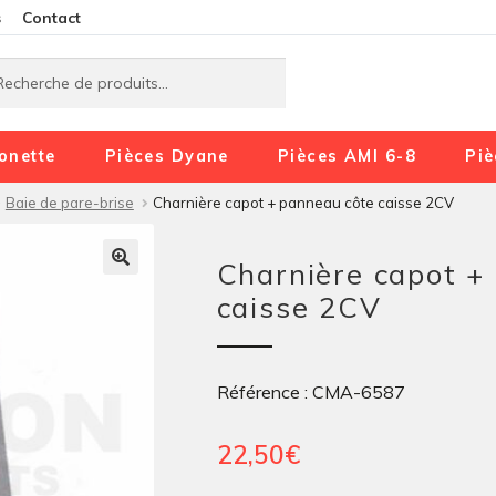
Aller
Aller
s
Contact
à
au
rche
rche
la
contenu
navigation
onette
Pièces Dyane
Pièces AMI 6-8
Piè
Baie de pare-brise
Charnière capot + panneau côte caisse 2CV
Charnière capot +
caisse 2CV
Référence : CMA-6587
22,50
€