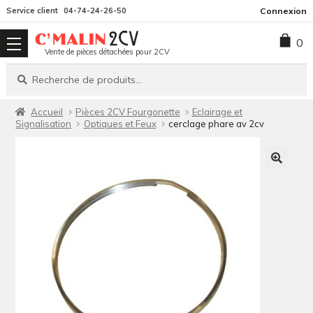
Aller
Aller
Service client
04-74-24-26-50
Connexion
à
au
0
la
contenu
Vente de pièces détachées pour 2CV
navigation
Recherche
Recherche
pour :
Accueil
Pièces 2CV Fourgonette
Eclairage et
Signalisation
Optiques et Feux
cerclage phare av 2cv