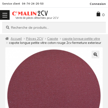
Aller
Aller
Service client
04-74-24-26-50
Connexion
à
au
0
la
contenu
Vente de pièces détachées pour 2CV
navigation
Recherche
Recherche
pour :
Accueil
Pièces 2CV
Capote
capote longue petite vitre
capote longue petite vitre coton rouge 2cv fermeture exterieur