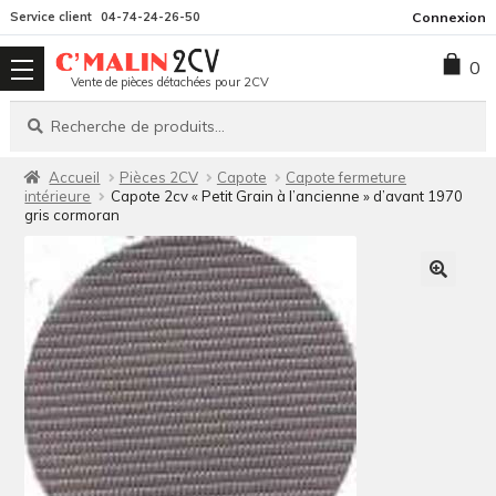
Aller
Aller
Service client
04-74-24-26-50
Connexion
à
au
0
la
contenu
Vente de pièces détachées pour 2CV
navigation
Recherche
Recherche
pour :
Accueil
Pièces 2CV
Capote
Capote fermeture
intérieure
Capote 2cv « Petit Grain à l’ancienne » d’avant 1970
gris cormoran