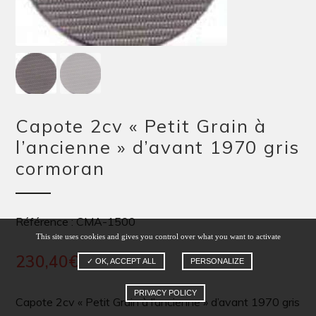
Capote 2cv « Petit Grain à
l’ancienne » d’avant 1970 gris
cormoran
Référence : CMA-1500
This site uses cookies and gives you control over what you want to activate
230,40
€
✓ OK, ACCEPT ALL
PERSONALIZE
PRIVACY POLICY
Capote 2cv « Petit Grain à l’ancienne » d’avant 1970 gris