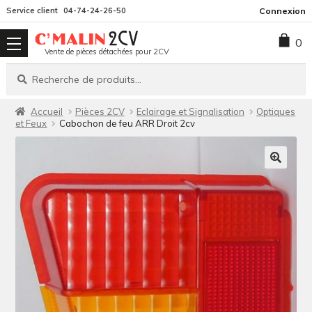
Aller
Aller
Service client
04-74-24-26-50
Connexion
à
au
0
la
contenu
Vente de pièces détachées pour 2CV
navigation
Recherche
Recherche
pour :
Accueil
Pièces 2CV
Eclairage et Signalisation
Optiques
et Feux
Cabochon de feu ARR Droit 2cv