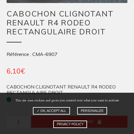
CABOCHON CLIGNOTANT
RENAULT R4 RODEO
RECTANGULAIRE DROIT
Référence : CMA-6907
6,10
€
CABOCHON CLIGNOTANT RENAULT R4 RODEO
RECTANGULAIRE DROIT
Plus que 1 en stock
This site uses cookies and gives you control over what you want to activate
✓ OK, ACCEPT ALL
PERSONALIZE
quantité
Ajouter au panier
PRIVACY POLICY
de