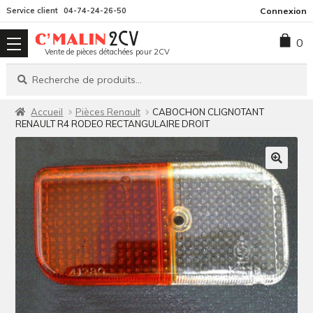
Aller
Aller
Service client
04-74-24-26-50
Connexion
à
au
0
la
contenu
Vente de pièces détachées pour 2CV
navigation
Recherche
Recherche
pour :
Accueil
Pièces Renault
CABOCHON CLIGNOTANT
RENAULT R4 RODEO RECTANGULAIRE DROIT