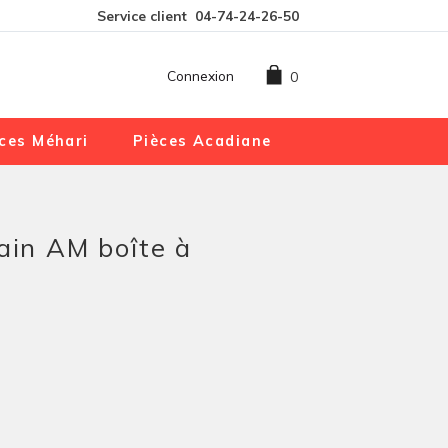
Service client
04-74-24-26-50
Connexion
0
ces Méhari
Pièces Acadiane
ain AM boîte à