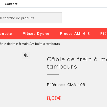
Aller
Aller
s
Contact
à
au
rche
rche
la
contenu
navigation
onette
Pièces Dyane
Pièces AMI 6-8
Piè
âble de frein à main AM boîte à tambours
Câble de frein à m
tambours
Référence : CMA-198
8,00
€