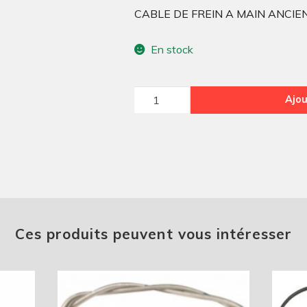
CABLE DE FREIN A MAIN ANCI
En stock
quantité
Ajou
de
Câble
de
frein
à
main
AM
Ces produits peuvent vous intéresser
boîte
à
tambours