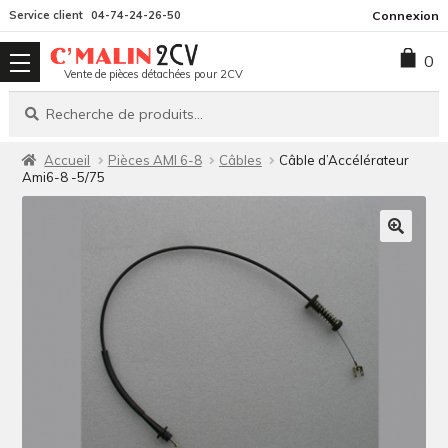
Aller
Aller
Service client
04-74-24-26-50
Connexion
à
au
0
la
contenu
Vente de pièces détachées pour 2CV
navigation
Recherche
Recherche
pour :
Accueil
Pièces AMI 6-8
Câbles
Câble d’Accélérateur
Ami6-8 -5/75