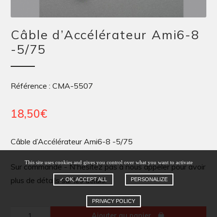
Câble d’Accélérateur Ami6-8
-5/75
Référence : CMA-5507
18,50
€
Câble d’Accélérateur Ami6-8 -5/75
This site uses cookies and gives you control over what you want to activate
Sur commande - N'hésitez pas à nous appeler pour avoir
plus de détails sur les délais.
✓ OK, ACCEPT ALL
PERSONALIZE
PRIVACY POLICY
quantité
Ajouter au panier