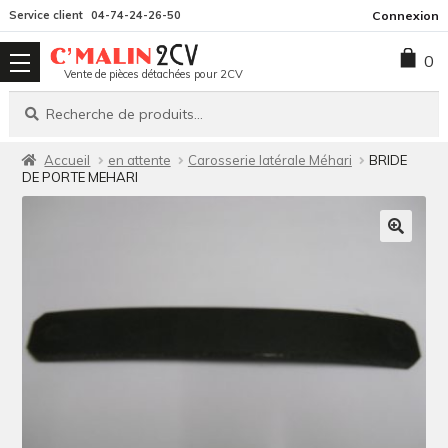
Aller
Aller
Service client
04-74-24-26-50
Connexion
à
au
0
la
contenu
Vente de pièces détachées pour 2CV
navigation
Recherche
Recherche
pour :
Accueil
en attente
Carosserie latérale Méhari
BRIDE
DE PORTE MEHARI