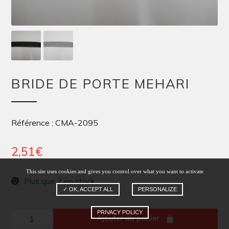
BRIDE DE PORTE MEHARI
Référence : CMA-2095
2,51
€
This site uses cookies and gives you control over what you want to activate
Plus que 2 en stock
✓ OK, ACCEPT ALL
PERSONALIZE
PRIVACY POLICY
quantité
Ajouter au panier