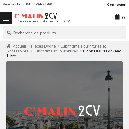
Aller
Aller
Service client
04-74-24-26-50
Connexion
à
au
0
la
contenu
Vente de pièces détachées pour 2CV
navigation
Recherche
Recherche
pour :
Accueil
Pièces Dyane
Lubrifiants, Fournitures et
Accessoires
Lubrifiants et Fournitures
Bidon DOT 4 Lookeed
1 litre