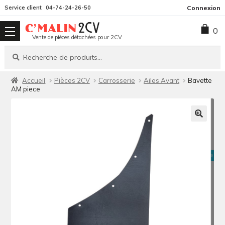
Aller
Aller
Service client
04-74-24-26-50
Connexion
à
au
0
la
contenu
Vente de pièces détachées pour 2CV
navigation
Recherche
Recherche
pour :
Accueil
Pièces 2CV
Carrosserie
Ailes Avant
Bavette
AM piece