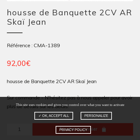
housse de Banquette 2CV AR
Skaï Jean
Référence : CMA-1389
92,00
€
housse de Banquette 2CV AR Skaï Jean
Sur commande - N'hésitez pas à nous appeler pour avoir
This site uses cookies and gives you control over what you want to activate
plus de détails sur les délais.
✓ OK, ACCEPT ALL
PERSONALIZE
quantité
Ajouter au panier
PRIVACY POLICY
de