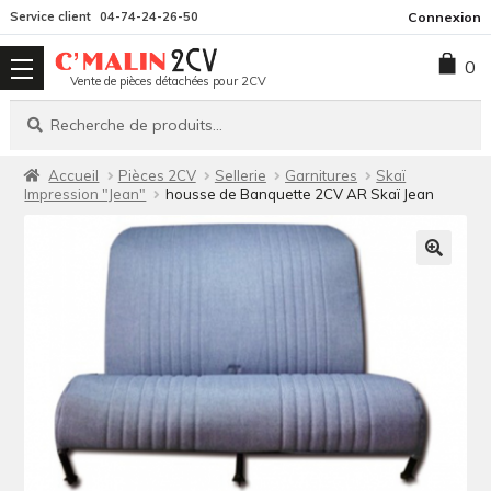
Aller
Aller
Service client
04-74-24-26-50
Connexion
à
au
0
la
contenu
Vente de pièces détachées pour 2CV
navigation
Recherche
Recherche
pour :
Accueil
Pièces 2CV
Sellerie
Garnitures
Skaï
Impression "Jean"
housse de Banquette 2CV AR Skaï Jean