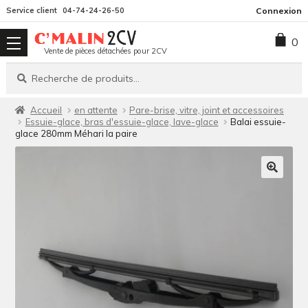
Aller
Aller
Service client
04-74-24-26-50
Connexion
à
au
0
la
contenu
Vente de pièces détachées pour 2CV
navigation
Recherche
Recherche
pour :
Accueil
en attente
Pare-brise, vitre, joint et accessoires
Essuie-glace, bras d'essuie-glace, lave-glace
Balai essuie-
glace 280mm Méhari la paire