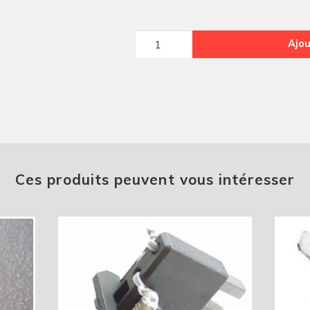
quantité
Ajou
de
BALAI
DEMARREUR
ISKRA
Ces produits peuvent vous intéresser