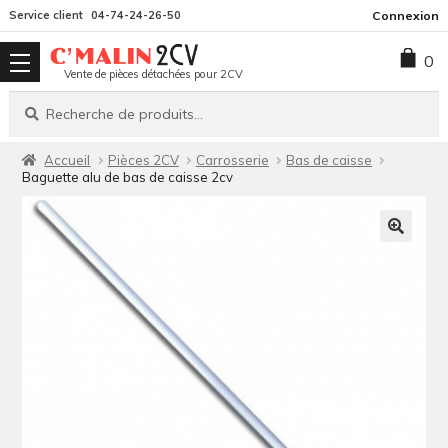
Aller
Aller
Service client
04-74-24-26-50
Connexion
à
au
0
la
contenu
Vente de pièces détachées pour 2CV
navigation
Recherche
Recherche
pour :
Accueil
Pièces 2CV
Carrosserie
Bas de caisse
Baguette alu de bas de caisse 2cv