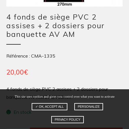
4 fonds de siège PVC 2
assises + 2 dossiers pour
banquette AV AM
Référence : CMA-1335
20,00
€
4 fonds de siège PVC 2 assises + 2 dossiers pour
banquette AV AM 270/480mm
This site uses cookies and gives you control over what you want to activate
✓ OK, ACCEPT ALL
PERSONALIZE
En stock
PRIVACY POLICY