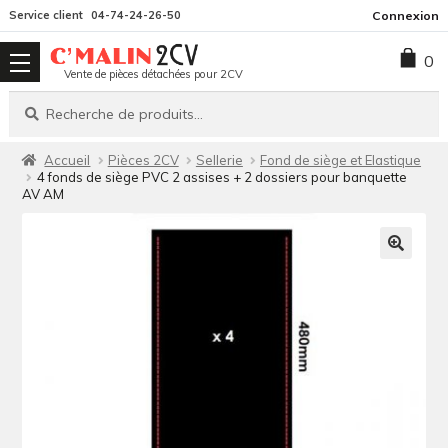
Aller
Aller
Service client
04-74-24-26-50
Connexion
à
au
0
la
contenu
Vente de pièces détachées pour 2CV
navigation
Recherche
Recherche
pour :
Accueil
Pièces 2CV
Sellerie
Fond de siège et Elastique
4 fonds de siège PVC 2 assises + 2 dossiers pour banquette
AV AM