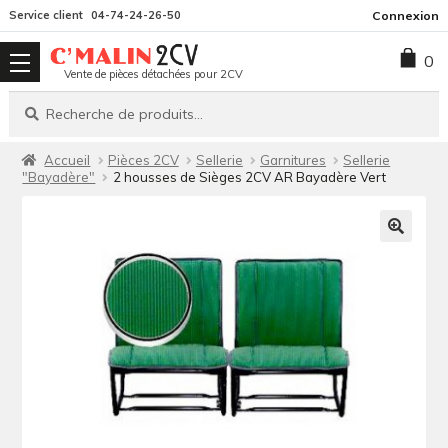
Aller
Aller
Service client
04-74-24-26-50
Connexion
à
au
0
la
contenu
Vente de pièces détachées pour 2CV
navigation
Recherche
Recherche
pour :
Accueil
Pièces 2CV
Sellerie
Garnitures
Sellerie
"Bayadère"
2 housses de Sièges 2CV AR Bayadère Vert