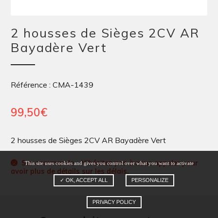
2 housses de Sièges 2CV AR
Bayadère Vert
Référence : CMA-1439
99,50
€
2 housses de Sièges 2CV AR Bayadère Vert
Sur commande - N'hésitez pas à nous appeler pour
This site uses cookies and gives you control over what you want to activate
avoir plus de détails sur les délais.
✓ OK, ACCEPT ALL
PERSONALIZE
PRIVACY POLICY