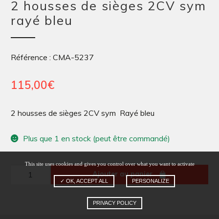
2 housses de sièges 2CV sym
rayé bleu
Référence : CMA-5237
115,00
€
2 housses de sièges 2CV sym Rayé bleu
Plus que 1 en stock (peut être commandé)
This site uses cookies and gives you control over what you want to activate
quantité
Ajouter au panier
✓ OK, ACCEPT ALL
PERSONALIZE
de
2
PRIVACY POLICY
housses