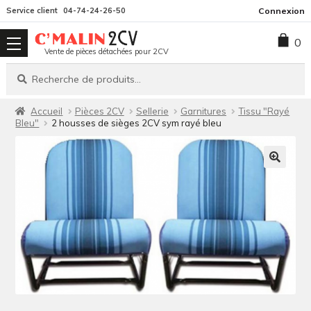
Aller
Aller
Service client
04-74-24-26-50
Connexion
à
au
0
la
contenu
Vente de pièces détachées pour 2CV
navigation
Recherche
Recherche
pour :
Accueil
Pièces 2CV
Sellerie
Garnitures
Tissu "Rayé
Bleu"
2 housses de sièges 2CV sym rayé bleu