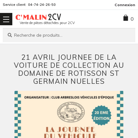
Aller
Aller
Service client
04-74-24-26-50
Connexion
à
au
0
la
contenu
Vente de pièces détachées pour 2CV
navigation
Recherche
Recherche
pour :
21 AVRIL JOURNEE DE LA
VOITURE DE COLLECTION AU
DOMAINE DE ROTISSON ST
GERMAIN NUELLES